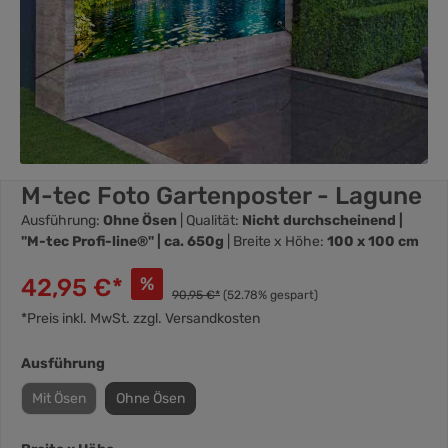
M-tec Foto Gartenposter - Lagune
Ausführung:
Ohne Ösen
| Qualität:
Nicht durchscheinend |
"M-tec Profi-line®" | ca. 650g
| Breite x Höhe:
100 x 100 cm
42,95 €*
%
90,95 €*
(52.78% gespart)
*Preis inkl. MwSt. zzgl. Versandkosten
Ausführung
Mit Ösen
Ohne Ösen