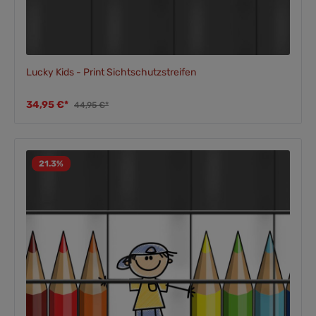
Lucky Kids - Print Sichtschutzstreifen
34,95 €*
44,95 €*
21.3
%