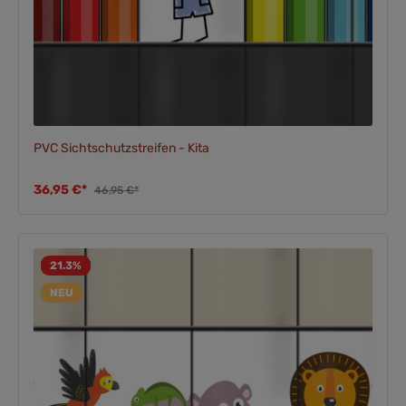
PVC Sichtschutzstreifen - Kita
36,95 €*
46,95 €*
21.3
%
NEU