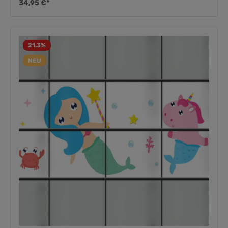
34,95 €*
21.3
%
NEU