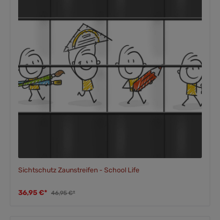
Sichtschutz Zaunstreifen - School Life
36,95 €*
46,95 €*