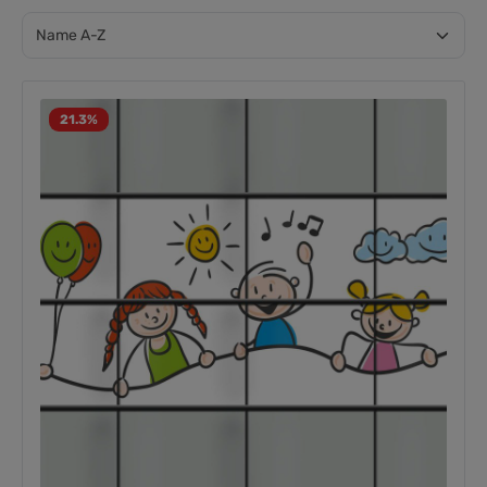
21.3
%