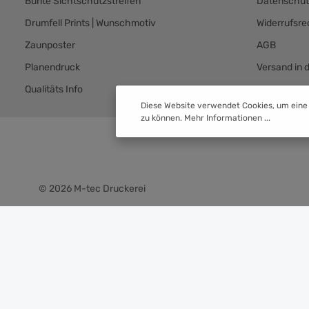
Bunte Sichtschutzstreifen
Datenschut
Drumfell Prints | Wunschmotiv
Widerrufsre
Zaunposter
AGB
Planendruck
Versand in 
Qualitäts Info
Versand & 
Diese Website verwendet Cookies, um eine
zu können.
Mehr Informationen ...
© 2026 M-tec Druckerei