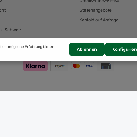
z
Details-Infos-Preise
cht
Stellenangebote
Kontakt auf Anfrage
die Schweiz
Zahlung
 bestmögliche Erfahrung bieten
Ablehnen
Konfigurier