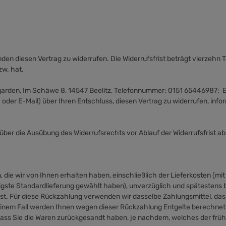
n diesen Vertrag zu widerrufen. Die Widerrufsfrist beträgt vierzehn T
zw. hat.
arden, Im Schäwe 8, 14547 Beelitz, Telefonnummer: 0151 65446987; E-
ax oder E-Mail) über Ihren Entschluss, diesen Vertrag zu widerrufen, in
ng über die Ausübung des Widerrufsrechts vor Ablauf der Widerrufsfrist a
, die wir von Ihnen erhalten haben, einschließlich der Lieferkosten (m
stigste Standardlieferung gewählt haben), unverzüglich und spätesten
ist. Für diese Rückzahlung verwenden wir dasselbe Zahlungsmittel, das 
einem Fall werden Ihnen wegen dieser Rückzahlung Entgelte berechnet.
ass Sie die Waren zurückgesandt haben, je nachdem, welches der frühe