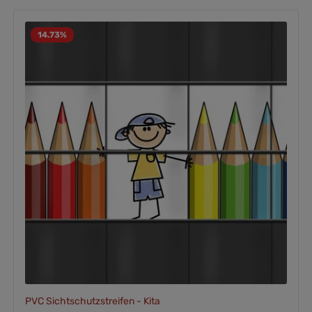
14.73
%
PVC Sichtschutzstreifen - Kita