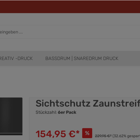
REATIV -DRUCK
BASSDRUM | SNAREDRUM DRUCK
Sichtschutz Zaunstreif
Stückzahl:
6er Pack
154,95 €*
%
229,95 €*
(32.62% gespar