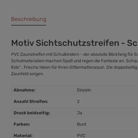
Beschreibung
Motiv Sichtschutzstreifen - Sc
PVC Zaunstreifen mit Schulkindern - der absolute Blickfang für S
Schulmaterialien machen Spaß und regen die Fantasie an. Schaue
Kids"
. Frische Ideen für Ihren Gittermattenzaun. Die doppelseit
Zaunfeld sorgen.
Abnahme:
Einzeln
Anzahl Streifen:
2
Druck beidseitig:
Ja
Farben:
Bunt
Material:
PVC