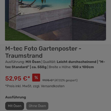
M-tec Foto Gartenposter -
Traumstrand
Ausführung:
Mit Ösen
| Qualität:
Leicht durchscheinend | "M-
tec Standard" | ca. 550g
| Breite x Höhe:
150 x 100cm
52,95 €*
%
99,95 €*
(47.02% gespart)
*Preis inkl. MwSt. zzgl. Versandkosten
Ausführung
Mit Ösen
Ohne Ösen