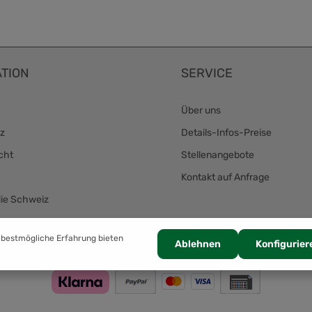
TION
SERVICE
Über uns
z
Details-Infos-Preise
cht
Stellenangebote
Kontakt auf Anfrage
die Schweiz
Zahlung
 bestmögliche Erfahrung bieten
Ablehnen
Konfigurier