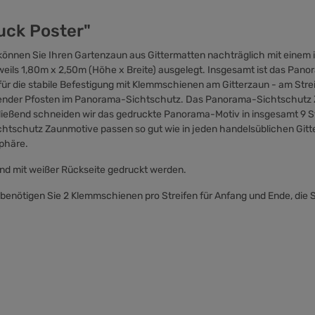
uck Poster"
nnen Sie Ihren Gartenzaun aus Gittermatten nachträglich mit einem i
weils 1,80m x 2,50m (Höhe x Breite) ausgelegt. Insgesamt ist das Pan
ür die stabile Befestigung mit Klemmschienen am Gitterzaun - am Strei
örender Pfosten im Panorama-Sichtschutz. Das Panorama-Sichtschutz Z
eßend schneiden wir das gedruckte Panorama-Motiv in insgesamt 9 Str
ichtschutz Zaunmotive passen so gut wie in jeden handelsüblichen Git
sphäre.
und mit weißer Rückseite gedruckt werden.
 benötigen Sie 2 Klemmschienen pro Streifen für Anfang und Ende, die 