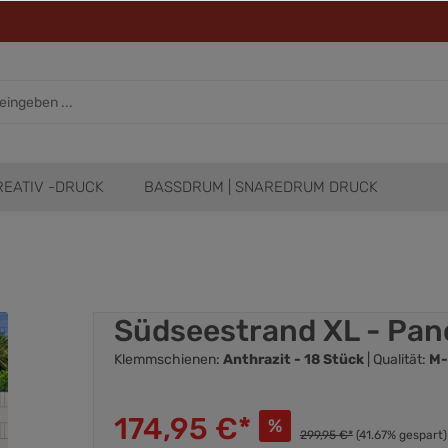
REATIV -DRUCK
BASSDRUM | SNAREDRUM DRUCK
Südseestrand XL - Pa
Klemmschienen:
Anthrazit - 18 Stück
| Qualität:
M-
174,95 €*
%
299,95 €*
(41.67% gespart)