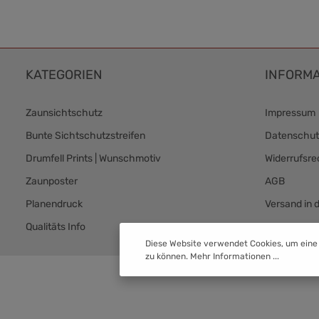
KATEGORIEN
INFORMA
Zaunsichtschutz
Impressum
Bunte Sichtschutzstreifen
Datenschut
Drumfell Prints | Wunschmotiv
Widerrufsre
Zaunposter
AGB
Planendruck
Versand in 
Qualitäts Info
Versand & 
Diese Website verwendet Cookies, um eine
zu können.
Mehr Informationen ...