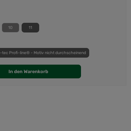
10
11
-tec Profi-line® - Motiv nicht durchscheinend
In den Warenkorb