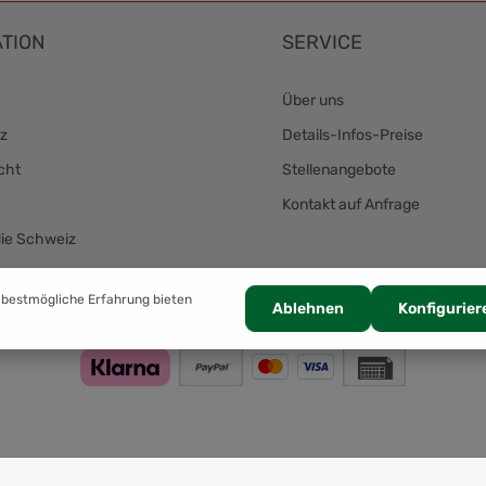
TION
SERVICE
Über uns
z
Details-Infos-Preise
cht
Stellenangebote
Kontakt auf Anfrage
die Schweiz
Zahlung
 bestmögliche Erfahrung bieten
Ablehnen
Konfigurier