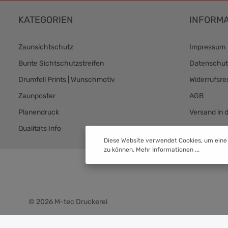
KATEGORIEN
INFORMA
Zaunsichtschutz
Impressum
Bunte Sichtschutzstreifen
Datenschut
Drumfell Prints | Wunschmotiv
Widerrufsre
Zaunposter
AGB
Planendruck
Versand in 
Qualitäts Info
Versand & 
Diese Website verwendet Cookies, um eine
zu können.
Mehr Informationen ...
© 2026 M-tec Druckerei