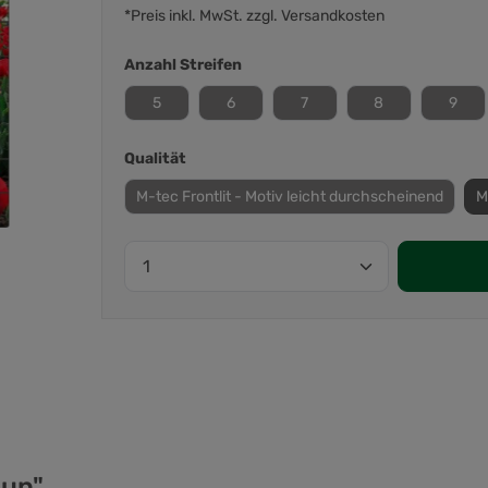
*Preis inkl. MwSt. zzgl. Versandkosten
Anzahl Streifen
5
6
7
8
9
Qualität
M-tec Frontlit - Motiv leicht durchscheinend
M
aun"