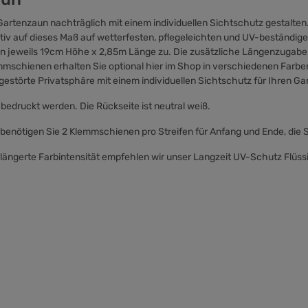
artenzaun nachträglich mit einem individuellen Sichtschutz gestalten.
otiv auf dieses Maß auf wetterfesten, pflegeleichten und UV-beständ
n jeweils 19cm Höhe x 2,85m Länge zu. Die zusätzliche Längenzugabe au
mmschienen erhalten Sie optional hier im Shop in verschiedenen Farb
estörte Privatsphäre mit einem individuellen Sichtschutz für Ihren Ga
 bedruckt werden. Die Rückseite ist neutral weiß.
 benötigen Sie 2 Klemmschienen pro Streifen für Anfang und Ende, die 
längerte Farbintensität empfehlen wir unser Langzeit UV-Schutz Flüssi