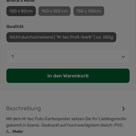
Breite x Höhe
120 x 80cm
100 x 100 cm
150 x 100cm
Qualität
Nicht durchscheinend | "M-tec Profi-line®" | ca. 650g
In den Warenkorb
Beschreibung
Mit dem M-tec Foto Gartenposter setzen Sie Ihr Lieblingsmotiv
gekonnt in Szene. Gedruckt auf hochwertigstem Weich-PVC.
A…
Mehr