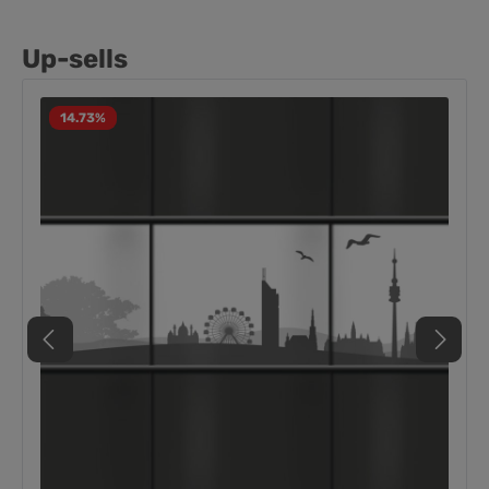
Up-sells
14.73
%