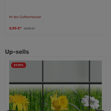
M-tec Cuttermesser
5,95 €*
12,95 €*
Up-sells
21.19
%