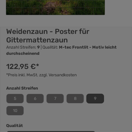
Weidenzaun - Poster für
Gittermattenzaun
Anzahl Streifen:
9
| Qualität:
M-tec Frontlit - Motiv leicht
durchscheinend
122,95 €*
*Preis inkl. MwSt. zzgl. Versandkosten
Anzahl Streifen
5
6
7
8
9
10
Qualität