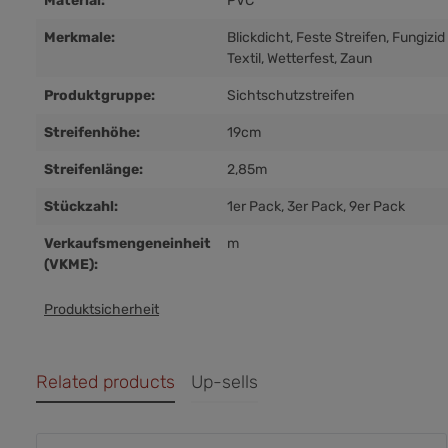
Material:
PVC
Merkmale:
Blickdicht
, Feste Streifen
, Fungizi
Textil
, Wetterfest
, Zaun
Produktgruppe:
Sichtschutzstreifen
Streifenhöhe:
19cm
Streifenlänge:
2,85m
Stückzahl:
1er Pack
, 3er Pack
, 9er Pack
Verkaufsmengeneinheit
m
(VKME):
Produktsicherheit
Related products
Up-sells