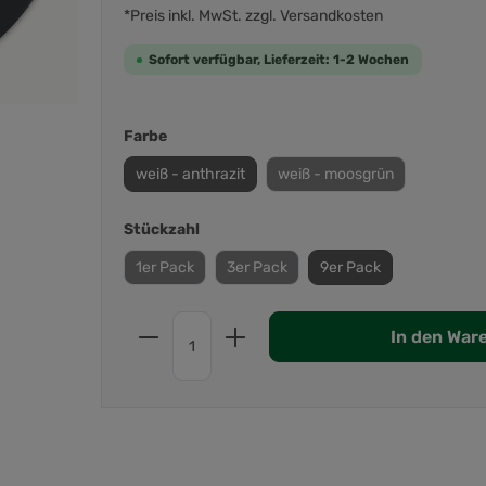
*Preis inkl. MwSt. zzgl. Versandkosten
Sofort verfügbar, Lieferzeit: 1-2 Wochen
Farbe
weiß - anthrazit
weiß - moosgrün
Stückzahl
1er Pack
3er Pack
9er Pack
In den War