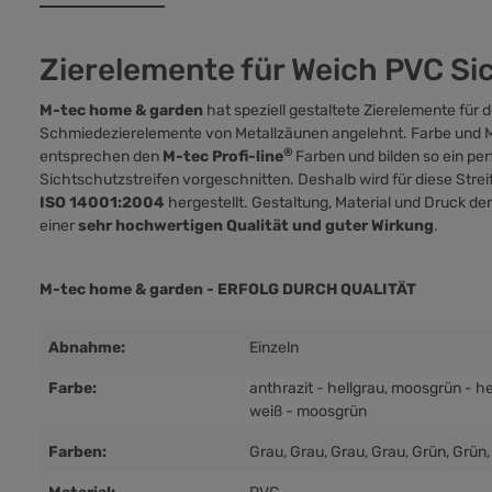
Zierelemente für Weich PVC Si
M-tec home & garden
hat speziell gestaltete Zierelemente für 
Schmiedezierelemente von Metallzäunen angelehnt. Farbe und Mu
®
entsprechen den
M-tec Profi-line
Farben und bilden so ein pe
Sichtschutzstreifen vorgeschnitten. Deshalb wird für diese Stre
ISO 14001:2004
hergestellt. Gestaltung, Material und Druck de
einer
sehr hochwertigen Qualität und guter Wirkung
.
M-tec home & garden - ERFOLG DURCH QUALITÄT
Abnahme:
Einzeln
Farbe:
anthrazit - hellgrau
, moosgrün - he
weiß - moosgrün
Farben:
Grau
, Grau
, Grau
, Grau
, Grün
, Grün