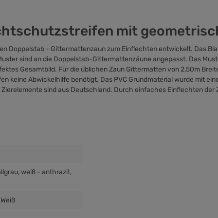
chtschutzstreifen mit geometrisc
den Doppelstab - Gittermattenzaun zum Einflechten entwickelt. Das Blat
ster sind an die Doppelstab-Gittermattenzäune angepasst. Das Muster
rfektes Gesamtbild. Für die üblichen Zaun Gittermatten von 2,50m Br
ifen keine
Abwickelhilfe
benötigt. Das PVC Grundmaterial wurde mit ei
r Zierelemente sind aus Deutschland. Durch einfaches Einflechten der 
llgrau
, weiß - anthrazit
,
, Weiß