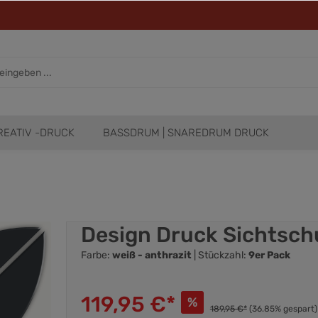
REATIV -DRUCK
BASSDRUM | SNAREDRUM DRUCK
Design Druck Sichtschu
Farbe:
weiß - anthrazit
| Stückzahl:
9er Pack
119,95 €*
%
189,95 €*
(36.85% gespart)