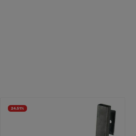
24.51
%