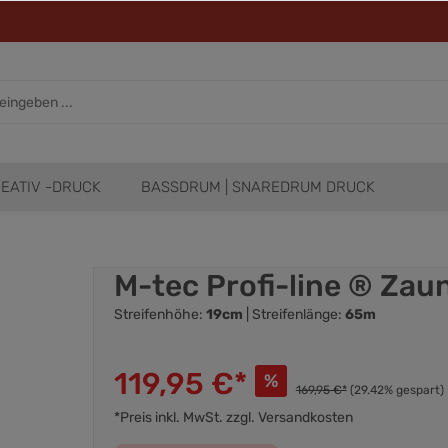
EATIV -DRUCK
BASSDRUM | SNAREDRUM DRUCK
M-tec Profi-line ® Zau
Streifenhöhe:
19cm
| Streifenlänge:
65m
119,95 €*
%
169,95 €*
(29.42% gespart)
*Preis inkl. MwSt. zzgl. Versandkosten