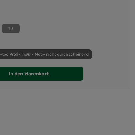
10
-tec Profi-line® - Motiv nicht durchscheinend
In den Warenkorb