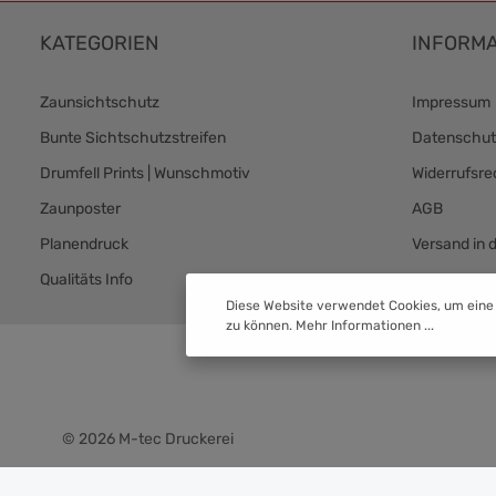
KATEGORIEN
INFORMA
Zaunsichtschutz
Impressum
Bunte Sichtschutzstreifen
Datenschut
Drumfell Prints | Wunschmotiv
Widerrufsre
Zaunposter
AGB
Planendruck
Versand in 
Qualitäts Info
Versand & 
Diese Website verwendet Cookies, um eine
zu können.
Mehr Informationen ...
© 2026 M-tec Druckerei