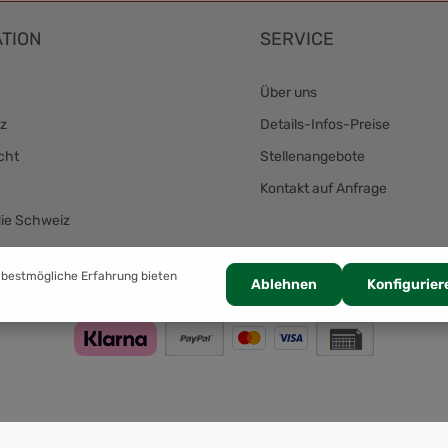
TION
SERVICE
Über uns
z
Details-Infos-Preise
cht
Stellenangebote
Kontakt auf Anfrage
die Schweiz
Zahlung
 bestmögliche Erfahrung bieten
Ablehnen
Konfigurier