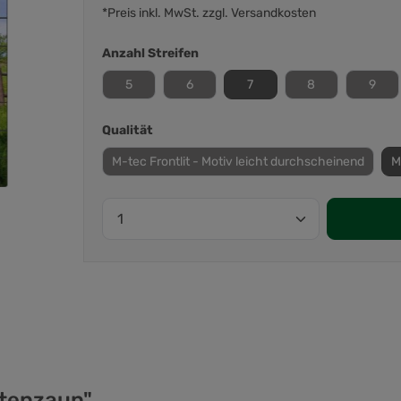
*Preis inkl. MwSt. zzgl. Versandkosten
Anzahl Streifen
5
6
7
8
9
Qualität
M-tec Frontlit - Motiv leicht durchscheinend
M
ttenzaun"