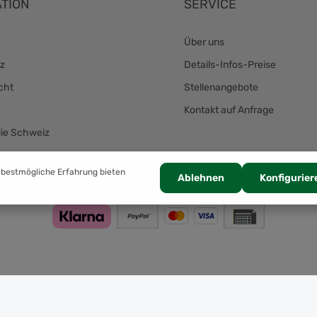
TION
SERVICE
Über uns
z
Details-Infos-Preise
cht
Stellenangebote
Kontakt auf Anfrage
die Schweiz
Zahlung
 bestmögliche Erfahrung bieten
Ablehnen
Konfigurier