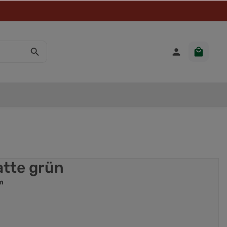
tte grün
m