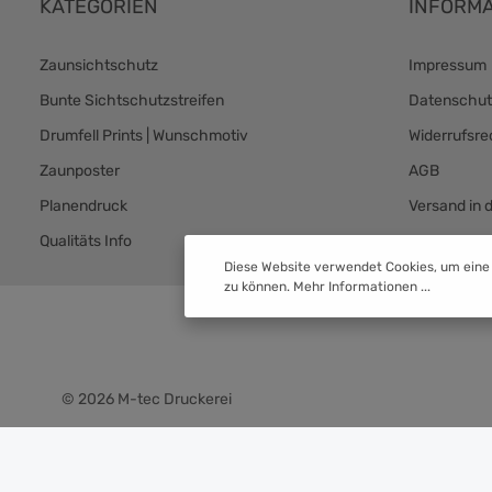
KATEGORIEN
INFORMA
Zaunsichtschutz
Impressum
Bunte Sichtschutzstreifen
Datenschut
Drumfell Prints | Wunschmotiv
Widerrufsre
Zaunposter
AGB
Planendruck
Versand in 
Qualitäts Info
Versand & 
Diese Website verwendet Cookies, um eine
zu können.
Mehr Informationen ...
© 2026 M-tec Druckerei