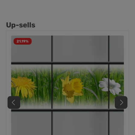
Up-sells
21.19
%