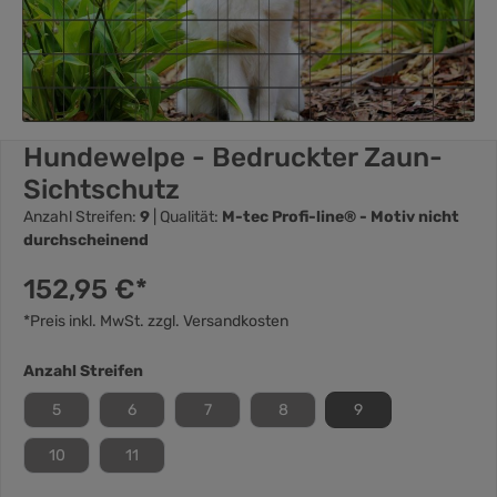
Hundewelpe - Bedruckter Zaun-
Sichtschutz
Anzahl Streifen:
9
| Qualität:
M-tec Profi-line® - Motiv nicht
durchscheinend
152,95 €*
*Preis inkl. MwSt. zzgl. Versandkosten
Anzahl Streifen
5
6
7
8
9
10
11