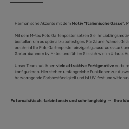
Harmonische Akzente mit dem
Motiv "Italienische Gasse"
. 
Mit dem M-tec Foto Gartenposter setzen Sie Ihr Lieblingsmot
bestellen, um es optimal zu befestigen. Für Zäune, Wände, Gelän
erscheint Ihr Foto Gartenposter einzigartig, ausdrucksstark un
Garternbannern by M-tec und fühlen Sie sich wie im Urlaub. 
Unser
Team hat Ihnen
viele attraktive Fertigmotive
vorbere
konfigurieren. Hier stehen umfangreiche Funktionen zur Ausw
hervorragende Farbbeständigkeit und ist UV-fest und witterung
Fotorealsitisch, farbintensiv und sehr langlebig
➝
Ihre Ide