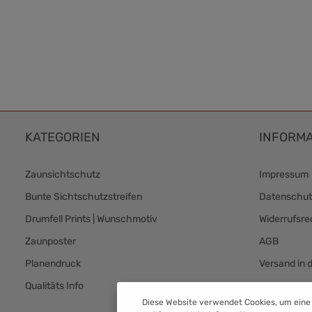
KATEGORIEN
INFORMA
Zaunsichtschutz
Impressum
Bunte Sichtschutzstreifen
Datenschut
Drumfell Prints | Wunschmotiv
Widerrufsre
Zaunposter
AGB
Planendruck
Versand in 
Qualitäts Info
Versand & 
Diese Website verwendet Cookies, um eine