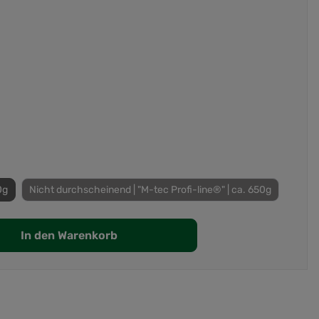
0g
Nicht durchscheinend | "M-tec Profi-line®" | ca. 650g
In den Warenkorb