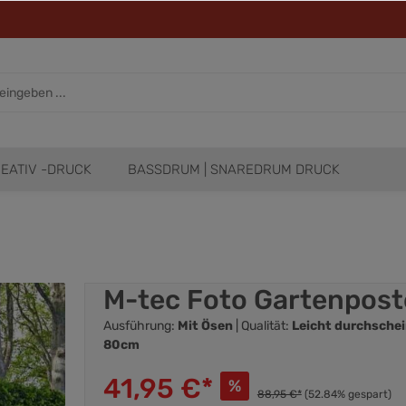
EATIV -DRUCK
BASSDRUM | SNAREDRUM DRUCK
M-tec Foto Gartenposte
Ausführung:
Mit Ösen
| Qualität:
Leicht durchschei
80cm
41,95 €*
%
88,95 €*
(52.84% gespart)