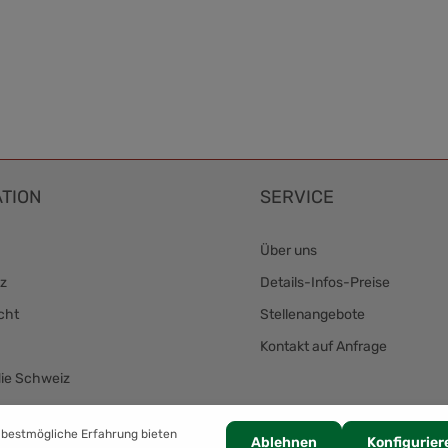
TION
SERVICE
Über uns
z
Details-Infos-Preise
cht
Stellenangebote
Kontakt auf Anfrage
die Schweiz
Zahlung
 bestmögliche Erfahrung bieten
Ablehnen
Konfigurier