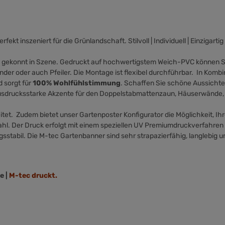
Perfekt inszeniert für die Grünlandschaft. Stilvoll | Individuell | Einzigar
iv gekonnt in Szene. Gedruckt auf hochwertigstem Weich-PVC können S
der oder auch Pfeiler. Die Montage ist flexibel durchführbar. In Kombin
d sorgt für
100% Wohlfühlstimmung
. Schaffen Sie schöne Aussichten
Ausdrucksstarke Akzente für den Doppelstabmattenzaun, Häuserwände,
itet.
Zudem bietet unser
Gartenposter Konfigurator
die Möglichkeit, I
ahl. Der Druck erfolgt mit einem speziellen UV Premiumdruckverfahre
sstabil. Die M-tec Gartenbanner sind sehr strapazierfähig, langlebig 
e |
M-tec druckt.