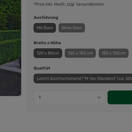
*Preis inkl. MwSt. zzgl. Versandkosten
Ausführung
Mit Ösen
Ohne Ösen
Breite x Höhe
120 x 80cm
100 x 100 cm
150 x 100cm
Qualität
Leicht durchscheinend | "M-tec Standard" | ca. 55