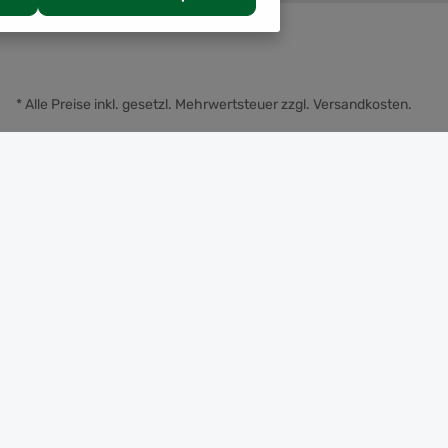
* Alle Preise inkl. gesetzl. Mehrwertsteuer zzgl.
Versandkosten
.