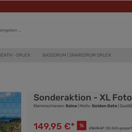
REATIV -DRUCK
BASSDRUM | SNAREDRUM DRUCK
Sonderaktion - XL Fot
Klemmschienen:
Keine
| Motiv:
Golden Gate
| Qualit
149,95 €*
%
215,95 €*
(30.56% gespart