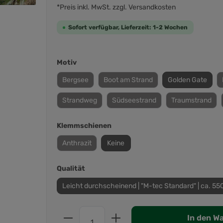
*Preis inkl. MwSt. zzgl. Versandkosten
Sofort verfügbar, Lieferzeit: 1-2 Wochen
Motiv
Bergsee
Boot am Strand
Golden Gate
Strandweg
Südseestrand
Traumstrand
Klemmschienen
Anthrazit
Keine
Qualität
Leicht durchscheinend | "M-tec Standard" | ca. 55
In den W