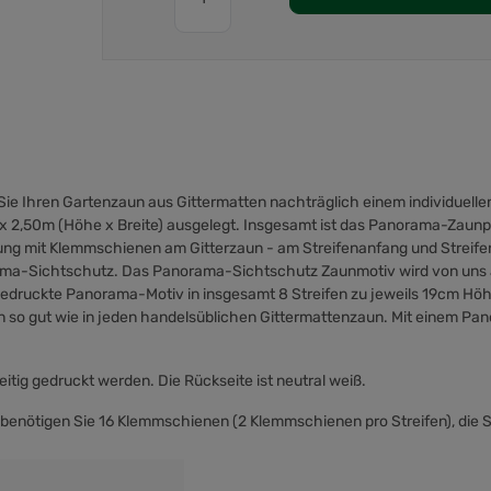
ie Ihren Gartenzaun aus Gittermatten nachträglich einem individuel
m x 2,50m (Höhe x Breite) ausgelegt. Insgesamt ist das Panorama-Zaunp
gung mit Klemmschienen am Gitterzaun - am Streifenanfang und Streifen
rama-Sichtschutz. Das Panorama-Sichtschutz Zaunmotiv wird von uns a
druckte Panorama-Motiv in insgesamt 8 Streifen zu jeweils 19cm Höhe 
so gut wie in jeden handelsüblichen Gittermattenzaun. Mit einem Pan
itig gedruckt werden. Die Rückseite ist neutral weiß.
n benötigen Sie 16 Klemmschienen (2 Klemmschienen pro Streifen), die Si