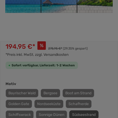
194,95 €*
%
275,95 €*
(29.35% gespart)
*Preis inkl. MwSt. zzgl. Versandkosten
Sofort verfügbar, Lieferzeit: 1-2 Wochen
Motiv
Bayrischer Wald
Bergsee
Boot am Strand
Golden Gate
Nordseeküste
Schafherde
Schiffswrack
Sonnige Dünen
Südseestrand