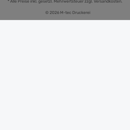
* Alle Preise inkl. gesetzl. Mehrwertsteuer zzgl.
Versandkosten
.
© 2026 M-tec Druckerei