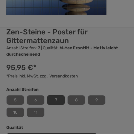
Zen-Steine - Poster für
Gittermattenzaun
Anzahl Streifen:
7
| Qualität:
M-tec Frontlit - Motiv leicht
durchscheinend
95,95 €*
*Preis inkl. MwSt. zzgl. Versandkosten
Anzahl Streifen
5
6
7
8
9
10
11
Qualität