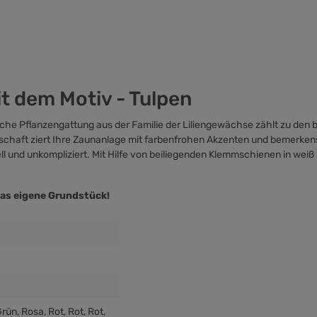
t dem Motiv - Tulpen
iche Pflanzengattung aus der Familie der Liliengewächse zählt zu den b
dschaft ziert Ihre Zaunanlage mit farbenfrohen Akzenten und bemerken
l und unkompliziert. Mit Hilfe von beiliegenden
Klemmschienen
in weiß 
 das eigene Grundstück!
Grün
, Rosa
, Rot
, Rot
, Rot
,