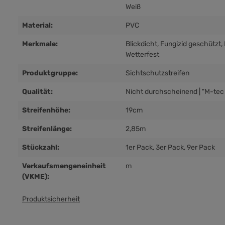
Weiß
Material:
PVC
Merkmale:
Blickdicht
, Fungizid geschützt
,
Wetterfest
Produktgruppe:
Sichtschutzstreifen
Qualität:
Nicht durchscheinend | "M-tec 
Streifenhöhe:
19cm
Streifenlänge:
2,85m
Stückzahl:
1er Pack
, 3er Pack
, 9er Pack
Verkaufsmengeneinheit
m
(VKME):
Produktsicherheit