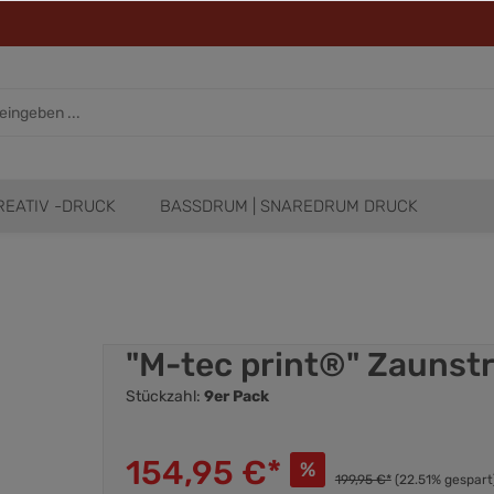
REATIV -DRUCK
BASSDRUM | SNAREDRUM DRUCK
"M-tec print®" Zaunst
Stückzahl:
9er Pack
154,95 €*
%
199,95 €*
(22.51% gespart