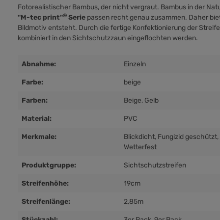
Fotorealistischer Bambus, der nicht vergraut. Bambus in der Natu
®
"M-tec print"
Serie
passen recht genau zusammen. Daher bietet 
Bildmotiv entsteht. Durch die fertige Konfektionierung der Streif
kombiniert in den Sichtschutzzaun eingeflochten werden.
Abnahme:
Einzeln
Farbe:
beige
Farben:
Beige
, Gelb
Material:
PVC
Merkmale:
Blickdicht
, Fungizid geschützt
,
Wetterfest
Produktgruppe:
Sichtschutzstreifen
Streifenhöhe:
19cm
Streifenlänge:
2,85m
Stückzahl:
3er Pack
, 9er Pack