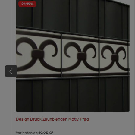
21.19
%
Design Druck Zaunblenden Motiv Prag
Varianten ab
19,95 €*