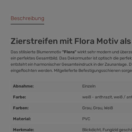
Beschreibung
Zierstreifen mit Flora Motiv al
Das stilisierte Blumenmotiv
"Flora"
wirkt sehr modern und überz
ein perfektes Gesamtbild. Das Dekormuster ist optisch die per
entsteht ein harmonischer Gesamteindruck in der Zaunanlage. Di
eingeflochten werden. Mitgelieferte Befestigungsschienen sorgen 
Abnahme:
Einzeln
Farbe:
weiß - anthrazit
, weiß / an
Farben:
Grau
, Grau
, Weiß
Material:
PVC
Merkmale:
Blickdicht
, Fungizid gesch