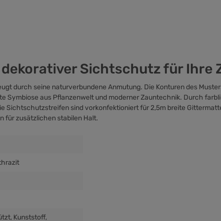
s dekorativer Sichtschutz für Ihr
eugt durch seine naturverbundene Anmutung. Die Konturen des Muste
fekte Symbiose aus Pflanzenwelt und moderner Zauntechnik. Durch far
e Sichtschutzstreifen sind vorkonfektioniert für 2,5m breite Gitterma
für zusätzlichen stabilen Halt.
thrazit
ützt
, Kunststoff
,