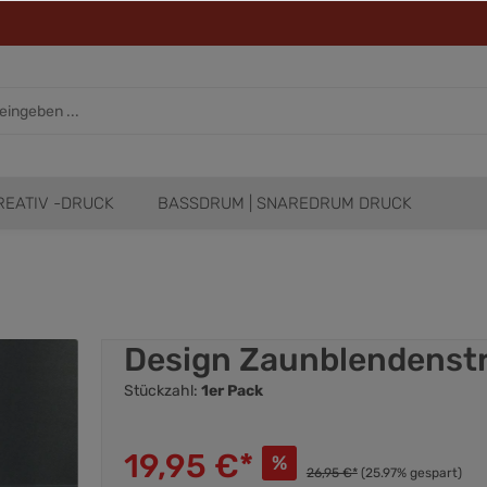
REATIV -DRUCK
BASSDRUM | SNAREDRUM DRUCK
Design Zaunblendenstre
Stückzahl:
1er Pack
19,95 €*
%
26,95 €*
(25.97% gespart)