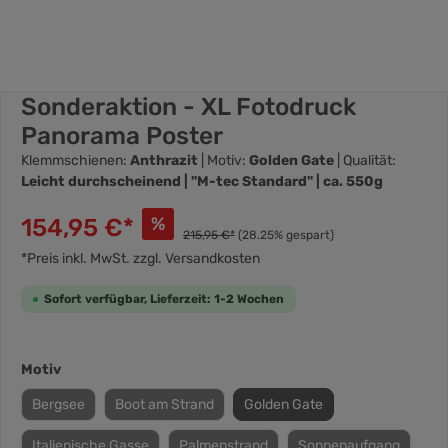
Sonderaktion - XL Fotodruck
Panorama Poster
Klemmschienen:
Anthrazit
| Motiv:
Golden Gate
| Qualität:
Leicht durchscheinend | "M-tec Standard" | ca. 550g
154,95 €*
%
215,95 €*
(28.25% gespart)
*Preis inkl. MwSt. zzgl. Versandkosten
Sofort verfügbar, Lieferzeit: 1-2 Wochen
Motiv
Bergsee
Boot am Strand
Golden Gate
Italienische Gasse
Palmenstrand
Sonnenaufgang