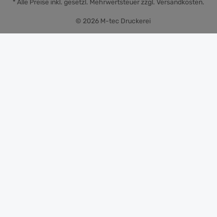
* Alle Preise inkl. gesetzl. Mehrwertsteuer zzgl.
Versandkosten
.
© 2026 M-tec Druckerei