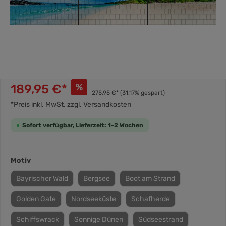
189,95 €*
%
275,95 €*
(31.17% gespart)
*Preis inkl. MwSt. zzgl. Versandkosten
Sofort verfügbar, Lieferzeit: 1-2 Wochen
Motiv
Bayrischer Wald
Bergsee
Boot am Strand
Golden Gate
Nordseeküste
Schafherde
Schiffswrack
Sonnige Dünen
Südseestrand