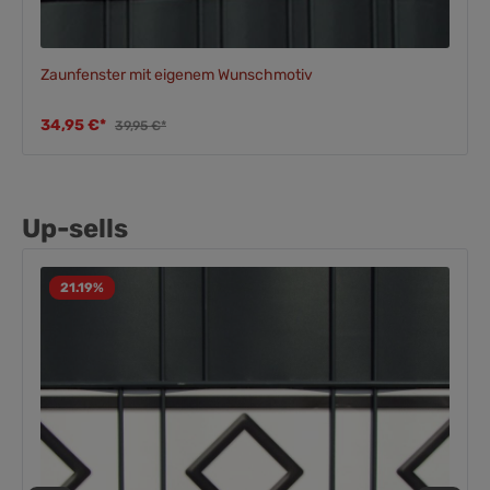
Zaunfenster mit eigenem Wunschmotiv
34,95 €*
39,95 €*
Up-sells
21.19
%