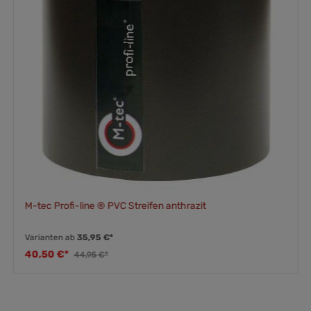
M-tec Profi-line ® PVC Streifen anthrazit
Varianten ab
35,95 €*
40,50 €*
44,95 €*