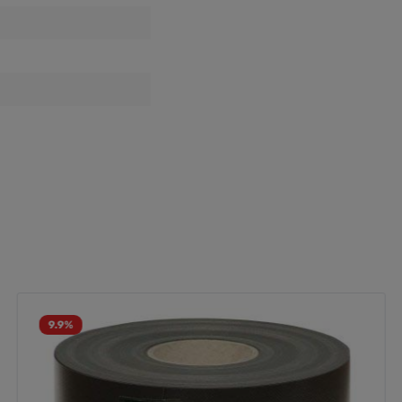
9.9
%