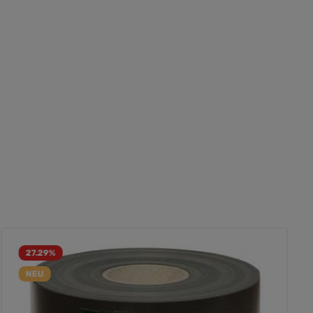
27.29
%
NEU