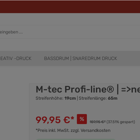
EATIV -DRUCK
BASSDRUM | SNAREDRUM DRUCK
M-tec Profi-line® | =>
Streifenhöhe:
19cm
| Streifenlänge:
65m
99,95 €*
%
159,95 €*
(37.51% gespart)
*Preis inkl. MwSt. zzgl. Versandkosten