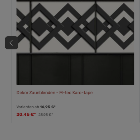
Dekor Zaunblenden - M-tec Karo-tape
Varianten ab
16,95 €*
20,45 €*
25,95 €*