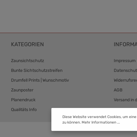
KATEGORIEN
INFORMA
Zaunsichtschutz
Impressum
Bunte Sichtschutzstreifen
Datenschut
Drumfell Prints | Wunschmotiv
Widerrufsre
Zaunposter
AGB
Planendruck
Versand in 
Qualitäts Info
Versand & 
Diese Website verwendet Cookies, um eine
zu können.
Mehr Informationen ...