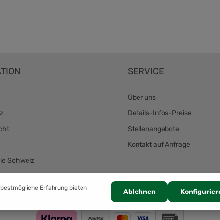
TION
SERVICE
Über uns
z
Details-Infos-Preise
cht
Stellenangebote
Kontakt auf Anfrage
die Schweiz
Zahlung
 bestmögliche Erfahrung bieten
Ablehnen
Konfigurier