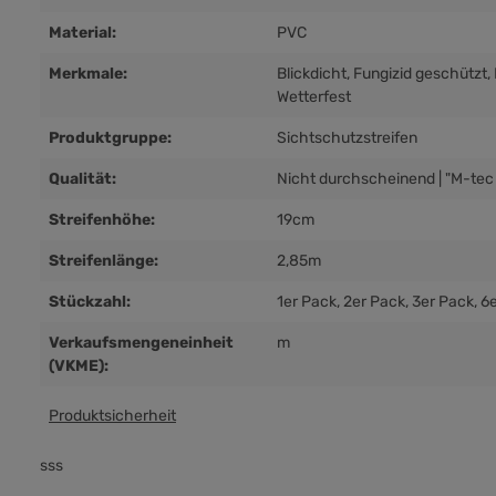
Material:
PVC
Merkmale:
Blickdicht
, Fungizid geschützt
,
Wetterfest
Produktgruppe:
Sichtschutzstreifen
Qualität:
Nicht durchscheinend | "M-tec 
Streifenhöhe:
19cm
Streifenlänge:
2,85m
Stückzahl:
1er Pack
, 2er Pack
, 3er Pack
, 6
Verkaufsmengeneinheit
m
(VKME):
Produktsicherheit
sss