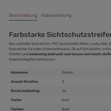
Beschreibung
Videoanleitung
Farbstarke Sichtschutzstreifen
Neu und toller Eyecatcher: PVC Zaunstreifen Motiv: Lucky Kids.
Eyecatcher für jeden Stabmattenzaun. Ob auf Schulhöfen, in Kind
Streifen sind
beidseitig bedruckt und lassen sich leicht einf
Doppelstabgittermattenzaun.
Abnahme:
Einzeln
Anzahl Streifen:
2
Druck beidseitig:
Ja
Farbe:
bunt
Farben:
Bunt