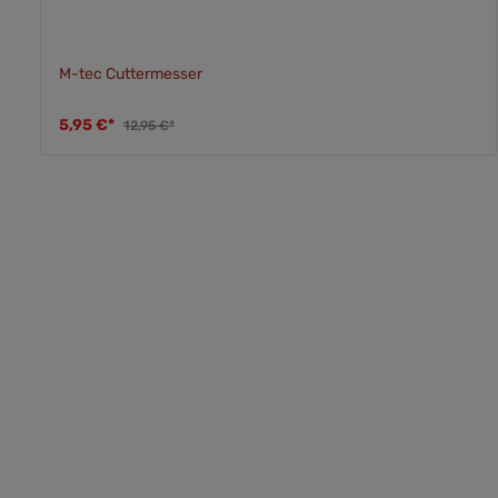
M-tec Cuttermesser
5,95 €*
12,95 €*