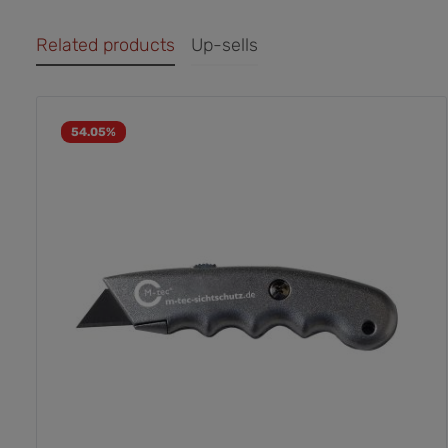
Related products
Up-sells
54.05
%