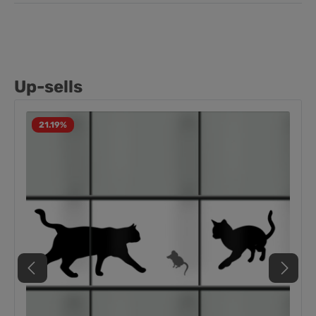
Up-sells
21.19
%