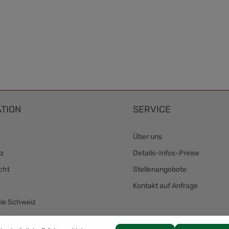
TION
SERVICE
Über uns
z
Details-Infos-Preise
cht
Stellenangebote
Kontakt auf Anfrage
die Schweiz
Zahlung