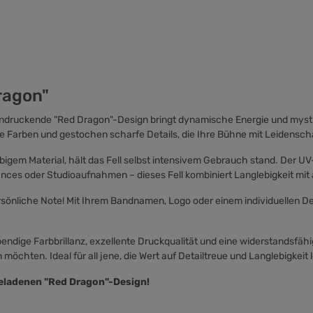
ragon"
ndruckende "Red Dragon"-Design bringt dynamische Energie und mystis
le Farben und gestochen scharfe Details, die Ihre Bühne mit Leidensch
igem Material, hält das Fell selbst intensivem Gebrauch stand. Der UV-
nces oder Studioaufnahmen – dieses Fell kombiniert Langlebigkeit mit ä
rsönliche Note! Mit Ihrem Bandnamen, Logo oder einem individuellen D
dige Farbbrillanz, exzellente Druckqualität und eine widerstandsfähige
möchten. Ideal für all jene, die Wert auf Detailtreue und Langlebigkeit 
geladenen "Red Dragon"-Design!