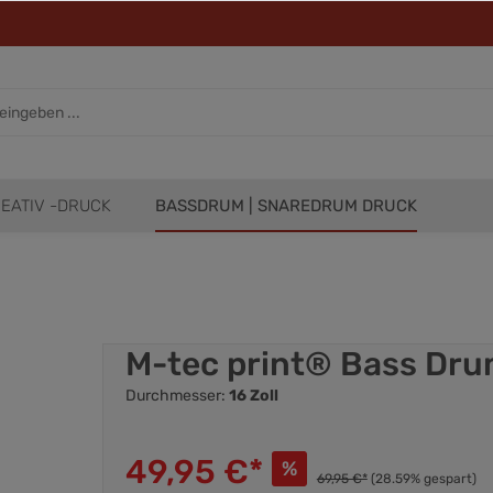
EATIV -DRUCK
BASSDRUM | SNAREDRUM DRUCK
M-tec print® Bass Drum
Durchmesser:
16 Zoll
49,95 €*
%
69,95 €*
(28.59% gespart)