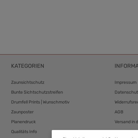
KATEGORIEN
INFORMA
Zaunsichtschutz
Impressum
Bunte Sichtschutzstreifen
Datenschut
Drumfell Prints | Wunschmotiv
Widerrufsre
Zaunposter
AGB
Planendruck
Versand in 
Qualitäts Info
Versand & 