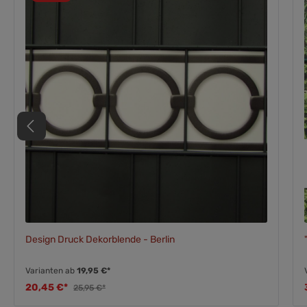
Design Druck Dekorblende - Berlin
Varianten ab
19,95 €*
20,45 €*
25,95 €*