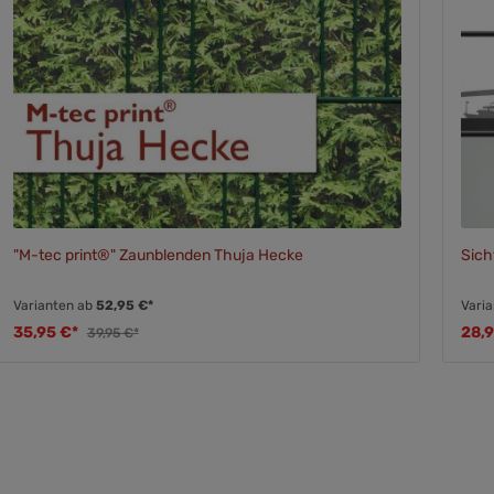
"M-tec print®" Zaunblenden Thuja Hecke
Sich
Varianten ab
52,95 €*
Vari
35,95 €*
28,
39,95 €*