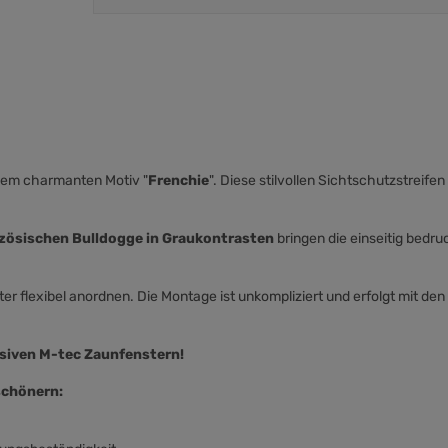
 dem charmanten Motiv "
Frenchie
". Diese stilvollen Sichtschutzstreife
zösischen Bulldogge in Graukontrasten
bringen die einseitig bedru
r flexibel anordnen. Die Montage ist unkompliziert und erfolgt mit den 
usiven M-tec Zaunfenstern!
schönern: