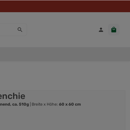
enchie
nend, ca. 510g
| Breite x Höhe:
60 x 60 cm