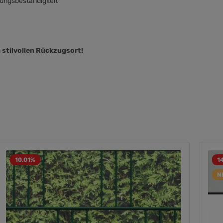
rungsbeständigkeit
n stilvollen Rückzugsort!
10.01
%
1
N