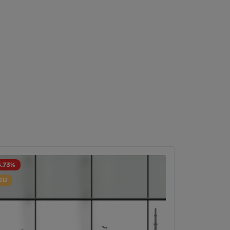
4.73
%
EU