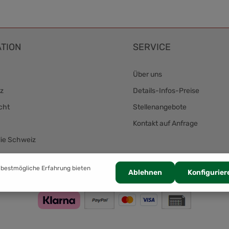
TION
SERVICE
Über uns
z
Details-Infos-Preise
cht
Stellenangebote
Kontakt auf Anfrage
die Schweiz
Zahlung
 bestmögliche Erfahrung bieten
Ablehnen
Konfigurier