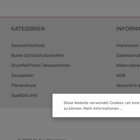
KATEGORIEN
INFORMA
Zaunsichtschutz
Impressum
Bunte Sichtschutzstreifen
Datenschut
Drumfell Prints | Wunschmotiv
Widerrufsre
Zaunposter
AGB
Planendruck
Versand in 
Qualitäts Info
Versand & 
Diese Website verwendet Cookies, um eine
zu können.
Mehr Informationen ...