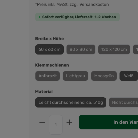
*Preis inkl. MwSt. zzgl. Versandkosten
Sofort verfügbar, Lieferzeit: 1-2 Wochen
Breite x Höhe
60 x 60 cm
80 x 80 cm
120 x 120 cm
Klemmschienen
Anthrazit
Lichtgrau
Moosgrün
Weiß
Material
Leicht durchscheinend, ca. 510g
Nicht durchs
In den Wa