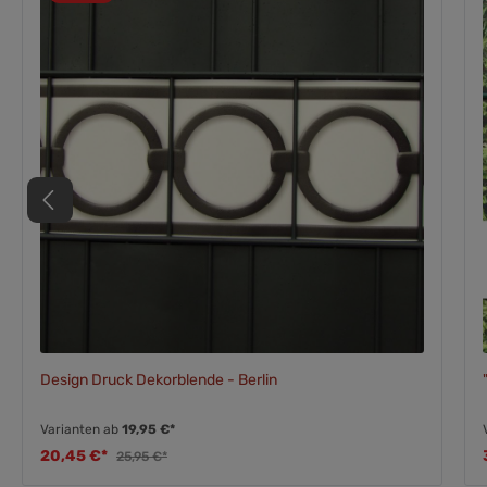
Design Druck Dekorblende - Berlin
Varianten ab
19,95 €*
20,45 €*
25,95 €*