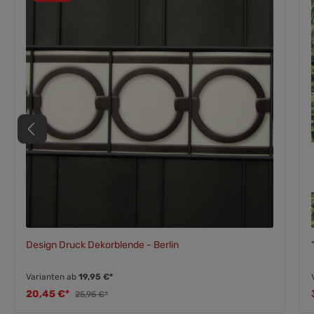
Design Druck Dekorblende - Berlin
Varianten ab
19,95 €*
20,45 €*
25,95 €*