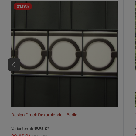
21.19
%
Design Druck Dekorblende - Berlin
Varianten ab
19,95 €*