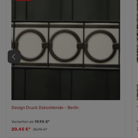
Design Druck Dekorblende - Berlin
Varianten ab
19,95 €*
20,45 €*
25,95 €*