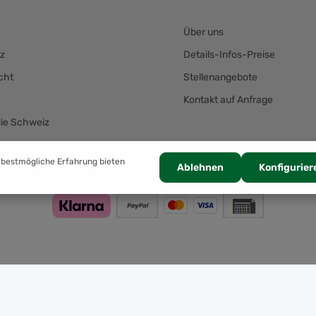
Über uns
z
Details-Infos-Preise
cht
Stellenangebote
Kontakt auf Anfrage
die Schweiz
Zahlung
 bestmögliche Erfahrung bieten
Ablehnen
Konfigurier