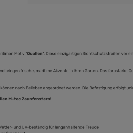
itimen Motiv "
Quallen
". Diese einzigartigen Sichtschutzstreifen verle
und bringen frische, maritime Akzente in Ihren Garten. Das farbstarke Q
können nach Belieben angeordnet werden. Die Befestigung erfolgt unko
ollen M-tec Zaunfenstern!
d Wetter- und UV-beständig für langanhaltende Freude