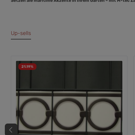
Setzen Sie maritime Akzente in Ihrem Garten – mit M-tec Z
Up-sells
21.19
%