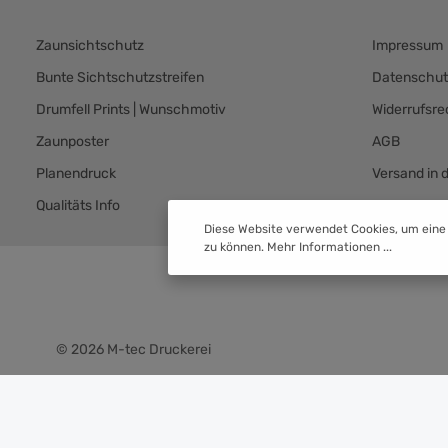
Zaunsichtschutz
Impressum
Bunte Sichtschutzstreifen
Datenschut
Drumfell Prints | Wunschmotiv
Widerrufsre
Zaunposter
AGB
Planendruck
Versand in 
Qualitäts Info
Versand & 
Diese Website verwendet Cookies, um eine
zu können.
Mehr Informationen ...
© 2026 M-tec Druckerei