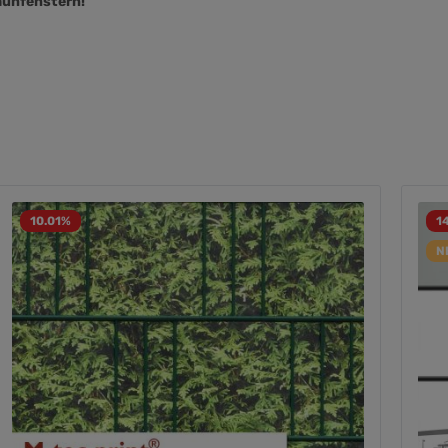
aunfenstern!
10.01
%
1
N