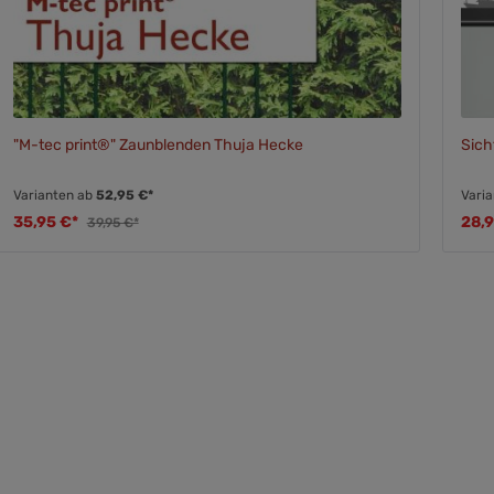
"M-tec print®" Zaunblenden Thuja Hecke
Sich
Varianten ab
52,95 €*
Vari
35,95 €*
28,
39,95 €*