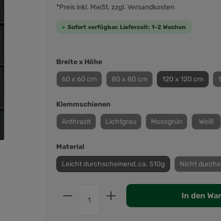
*Preis inkl. MwSt. zzgl. Versandkosten
Sofort verfügbar, Lieferzeit: 1-2 Wochen
Breite x Höhe
60 x 60 cm
80 x 80 cm
120 x 120 cm
Klemmschienen
Anthrazit
Lichtgrau
Moosgrün
Weiß
Material
Leicht durchscheinend, ca. 510g
Nicht durchs
In den Wa