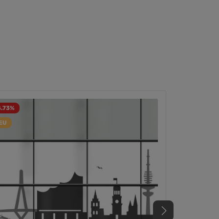
4.73
%
EU