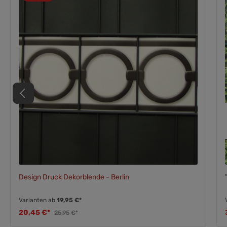
Design Druck Dekorblende - Berlin
Varianten ab
19,95 €*
20,45 €*
25,95 €*