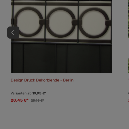
Design Druck Dekorblende - Berlin
Varianten ab
19,95 €*
20,45 €*
25,95 €*