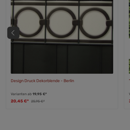
Design Druck Dekorblende - Berlin
Varianten ab
19,95 €*
20,45 €*
25,95 €*