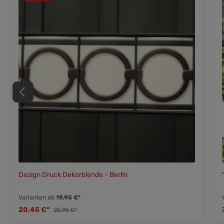
Design Druck Dekorblende - Berlin
Varianten ab
19,95 €*
20,45 €*
25,95 €*