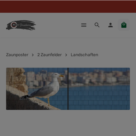
Zaunposter
2 Zaunfelder
Landschaften