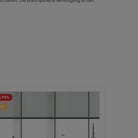
zu bieten. Die unkomplizierte Befestigung an den
4.73
%
EU