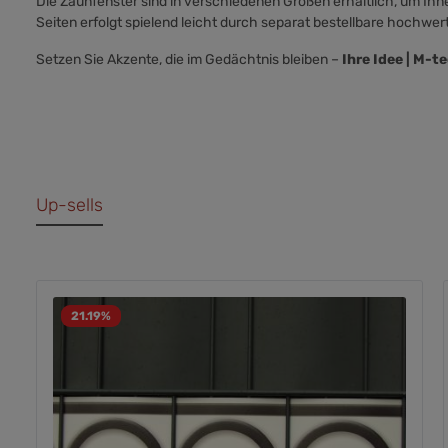
Die Zaunfenster sind in verschiedenen Größen erhältlich, um Ihn
Seiten erfolgt spielend leicht durch separat bestellbare hochwer
Setzen Sie Akzente, die im Gedächtnis bleiben –
Ihre Idee | M-t
Up-sells
21.19
%