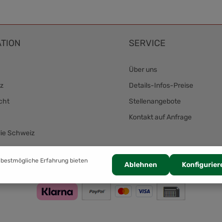
TION
SERVICE
Über uns
z
Details-Infos-Preise
cht
Stellenangebote
Kontakt auf Anfrage
die Schweiz
Zahlung
 bestmögliche Erfahrung bieten
Ablehnen
Konfigurier