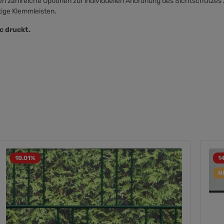
en zahlreiche Optionen zur individuellen Anordnung des Sichtschutzes 
tige Klemmleisten.
ec druckt.
10.01
%
1
N