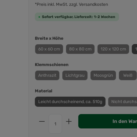
*Preis inkl. MwSt. zzgl. Versandkosten
Sofort verfügbar, Lieferzeit: 1-2 Wochen
Breite x Höhe
60 x 60 cm
80 x 80 cm
120 x 120 cm
Klemmschienen
Anthrazit
Lichtgrau
Moosgrün
Weiß
Material
Leicht durchscheinend, ca. 510g
Nicht durchs
In den Wa