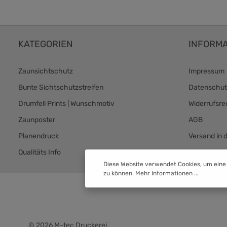
KATEGORIEN
INFORMA
Zaunsichtschutz
Impressum
Bunte Sichtschutzstreifen
Datenschut
Drumfell Prints | Wunschmotiv
Widerrufsre
Zaunposter
AGB
Planendruck
Versand in 
Qualitäts Info
Versand & 
Diese Website verwendet Cookies, um eine
zu können.
Mehr Informationen ...
© 2026 M-tec Druckerei