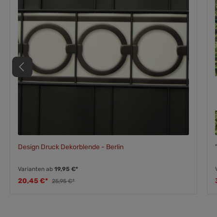
Design Druck Dekorblende - Berlin
Varianten ab
19,95 €*
20,45 €*
25,95 €*