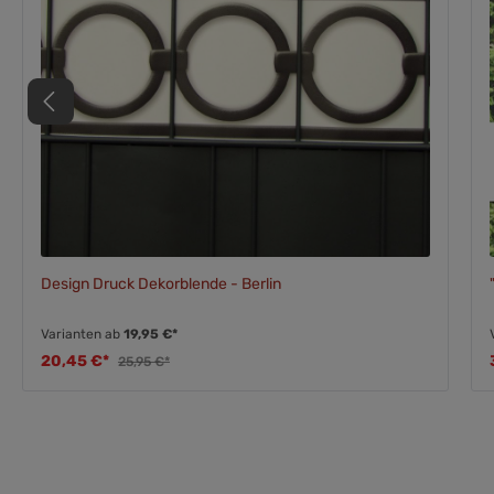
Design Druck Dekorblende - Berlin
Varianten ab
19,95 €*
20,45 €*
25,95 €*