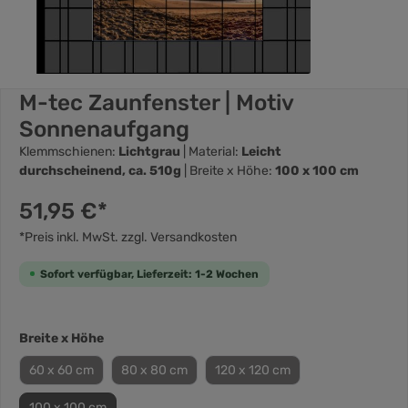
M-tec Zaunfenster | Motiv
Sonnenaufgang
Klemmschienen:
Lichtgrau
| Material:
Leicht
durchscheinend, ca. 510g
| Breite x Höhe:
100 x 100 cm
51,95 €*
*Preis inkl. MwSt. zzgl. Versandkosten
Sofort verfügbar, Lieferzeit: 1-2 Wochen
Breite x Höhe
60 x 60 cm
80 x 80 cm
120 x 120 cm
100 x 100 cm