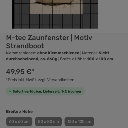
M-tec Zaunfenster | Motiv
Strandboot
Klemmschienen:
ohne Klemmschienen
| Material:
Nicht
durchscheinend, ca. 660g
| Breite x Höhe:
100 x 100 cm
49,95 €*
*Preis inkl. MwSt. zzgl. Versandkosten
Sofort verfügbar, Lieferzeit: 1-2 Wochen
Breite x Höhe
60 x 60 cm
80 x 80 cm
120 x 120 cm