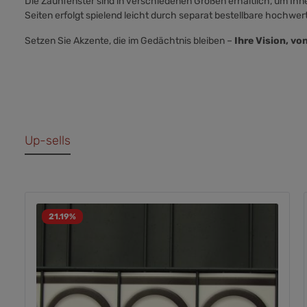
Die Zaunfenster sind in verschiedenen Größen erhältlich, um Ihn
Seiten erfolgt spielend leicht durch separat bestellbare hochwer
Setzen Sie Akzente, die im Gedächtnis bleiben –
Ihre Vision, vo
Up-sells
21.19
%