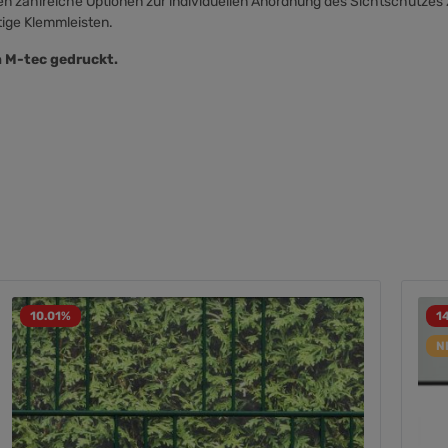
en zahlreiche Optionen zur individuellen Anordnung des Sichtschutzes 
tige Klemmleisten.
n M-tec gedruckt.
10.01
%
1
N