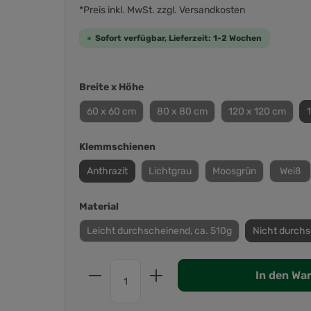
*Preis inkl. MwSt. zzgl. Versandkosten
Sofort verfügbar, Lieferzeit: 1-2 Wochen
Breite x Höhe
60 x 60 cm
80 x 80 cm
120 x 120 cm
Klemmschienen
Anthrazit
Lichtgrau
Moosgrün
Weiß
Material
Leicht durchscheinend, ca. 510g
Nicht durchs
In den Wa