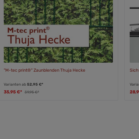
"M-tec print®" Zaunblenden Thuja Hecke
Sich
Varianten ab
52,95 €*
Vari
35,95 €*
28,
39,95 €*