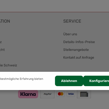
TION
SERVICE
Über uns
z
Details-Infos-Preise
cht
Stellenangebote
Kontakt auf Anfrage
die Schweiz
Zahlung
 bestmögliche Erfahrung bieten
Ablehnen
Konfigurier