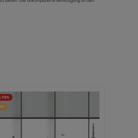
zu bieten. Die unkomplizierte Befestigung an den
4.73
%
EU