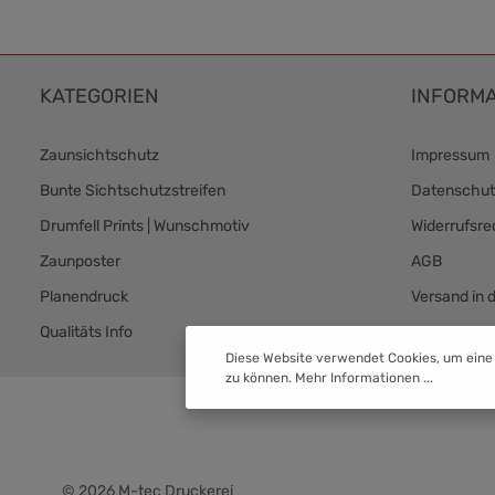
KATEGORIEN
INFORMA
Zaunsichtschutz
Impressum
Bunte Sichtschutzstreifen
Datenschut
Drumfell Prints | Wunschmotiv
Widerrufsre
Zaunposter
AGB
Planendruck
Versand in 
Qualitäts Info
Versand & 
Diese Website verwendet Cookies, um eine
zu können.
Mehr Informationen ...
© 2026 M-tec Druckerei