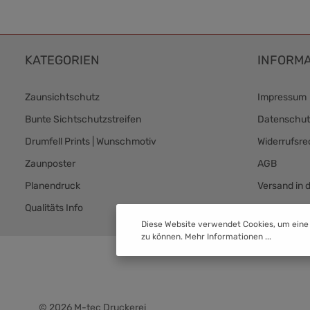
KATEGORIEN
INFORMA
Zaunsichtschutz
Impressum
Bunte Sichtschutzstreifen
Datenschut
Drumfell Prints | Wunschmotiv
Widerrufsre
Zaunposter
AGB
Planendruck
Versand in 
Qualitäts Info
Versand & 
Diese Website verwendet Cookies, um eine
zu können.
Mehr Informationen ...
© 2026 M-tec Druckerei