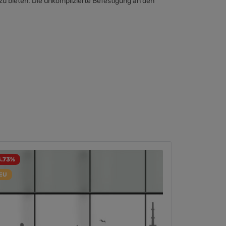
zu bieten. Die unkomplizierte Befestigung an den
4.73
%
EU