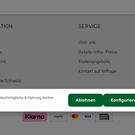
TION
SERVICE
Über uns
z
Details-Infos-Preise
cht
Stellenangebote
Kontakt auf Anfrage
die Schweiz
Zahlung
 bestmögliche Erfahrung bieten
Ablehnen
Konfigurier