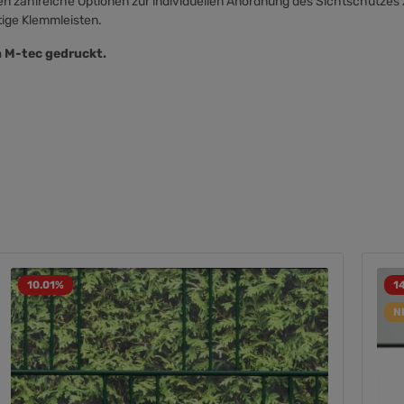
en zahlreiche Optionen zur individuellen Anordnung des Sichtschutzes 
tige Klemmleisten.
n M-tec gedruckt.
10.01
%
1
N