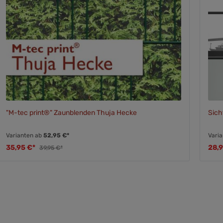
"M-tec print®" Zaunblenden Thuja Hecke
Sich
Varianten ab
52,95 €*
Vari
35,95 €*
28,
39,95 €*