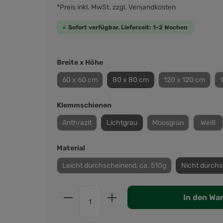
*Preis inkl. MwSt. zzgl. Versandkosten
Sofort verfügbar, Lieferzeit: 1-2 Wochen
Breite x Höhe
60 x 60 cm
80 x 80 cm
120 x 120 cm
Klemmschienen
Anthrazit
Lichtgrau
Moosgrün
Weiß
Material
Leicht durchscheinend, ca. 510g
Nicht durchs
In den Wa