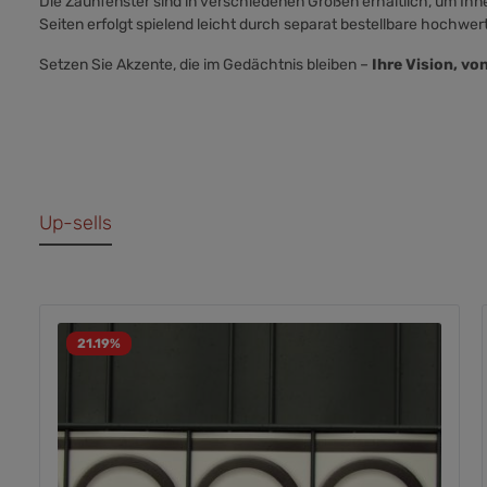
Die Zaunfenster sind in verschiedenen Größen erhältlich, um Ihn
Seiten erfolgt spielend leicht durch separat bestellbare hochwer
Setzen Sie Akzente, die im Gedächtnis bleiben –
Ihre Vision, vo
Up-sells
21.19
%